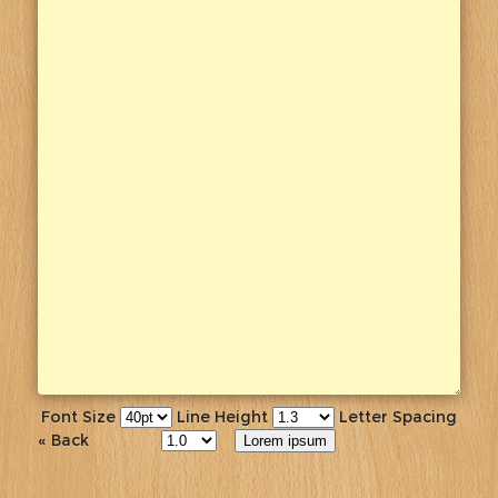
Font Size
Line Height
Letter Spacing
« Back
Lorem ipsum