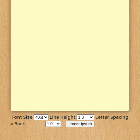
Font Size
Line Height
Letter Spacing
« Back
Lorem ipsum