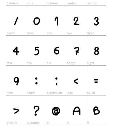
/
0
1
2
3
4
5
6
7
8
9
:
;
<
=
>
?
@
A
B