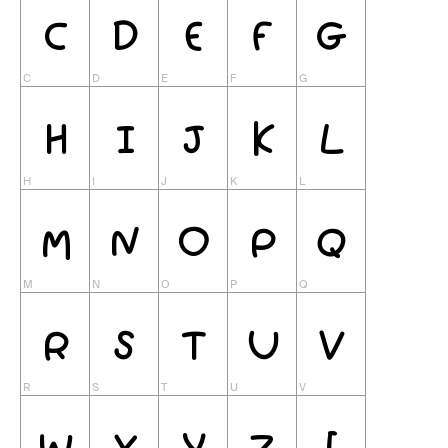
C
D
E
F
G
H
I
J
K
L
M
N
O
P
Q
R
S
T
U
V
W
X
Y
Z
[