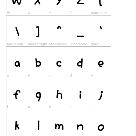
\
]
^
_
`
a
b
c
d
e
f
g
h
i
j
k
l
m
n
o