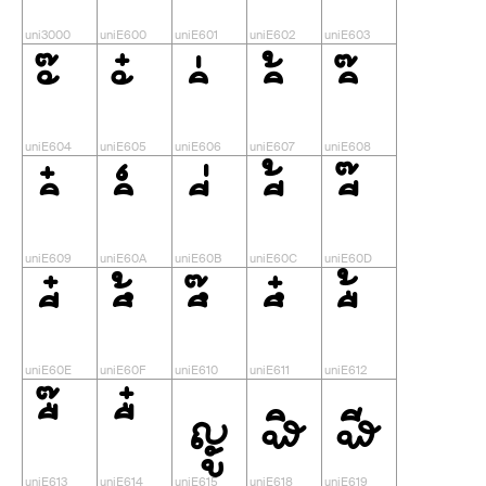










