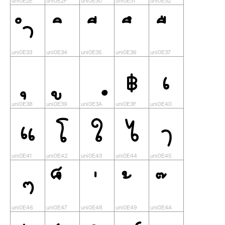
ำ
฿
เ
แ
โ
ใ
ไ
ๅ
ๆ