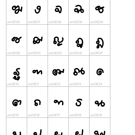
ฆ
ง
จ
ฉ
ช
ซ
ฌ
ญ
ฎ
ฏ
ฐ
ฑ
ฒ
ณ
ด
ต
ถ
ท
ธ
น
บ
ป
ผ
ฝ
พ