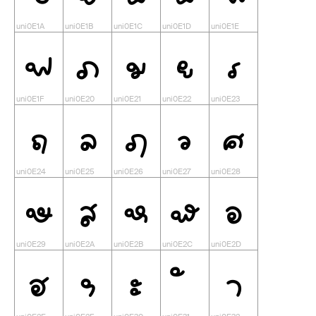
ฟ
ภ
ม
ย
ร
ฤ
ล
ฦ
ว
ศ
ษ
ส
ห
ฬ
อ
ฮ
ฯ
ะ
า