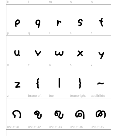
p
q
r
s
t
u
v
w
x
y
z
{
|
}
~
ก
ข
ฃ
ค
ฅ