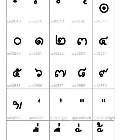
๏
๐
๑
๒
๓
๔
๕
๖
๗
๘
๙
๚
‘
’
“
”

